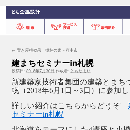
←
置き屋根効果 樹林の家－府中市
建まちセミナーin札幌
投稿日:
2018年7月30日
作成者:
ともたより
新建築家技術者集団の建築とまちづ
幌（2018年6月1日～3日）に参加
詳しい紹介はこちらからどうぞ
セミナーin札幌
北海道をテーマにした4講座と小