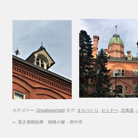
カテゴリー:
Uncategorized
タグ:
まちづくり
,
セミナー
,
北海道
,
←
置き屋根効果 樹林の家－府中市