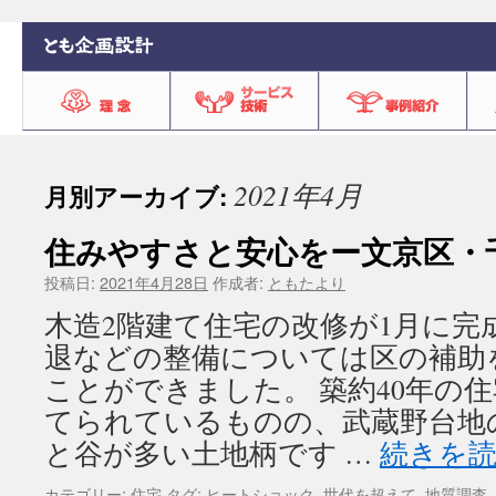
2021年4月
月別アーカイブ:
住みやすさと安心をー文京区・
投稿日:
2021年4月28日
作成者:
ともたより
木造2階建て住宅の改修が1月に完
退などの整備については区の補助
ことができました。 築約40年の
てられているものの、武蔵野台地
と谷が多い土地柄です …
続きを
カテゴリー:
住宅
タグ:
ヒートショック
,
世代を超えて
,
地質調査
,