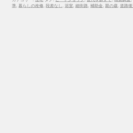
準
,
暮らしの改修
,
段差なし
,
浴室
,
細街路
,
補助金
,
親の歳
,
道路後