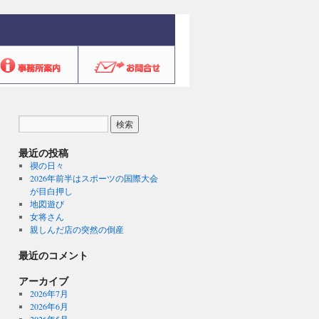
最近の投稿
禊の日々
2026年前半はスポーツの国際大会
が目白押し
地図遊び
女将さん
親しんだ店の突然の倒産
最近のコメント
アーカイブ
2026年7月
2026年6月