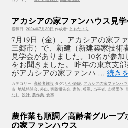
アカシアの家ファンハウス見学
投稿日:
2024年7月30日
作成者:
ともたより
7月19日（金）、アカシアの家フ
三郷市）で、新建（新建築家技術
見学会がありました。10名が参加
をお聞きました。 昨年の東京支
がアカシアの家ファンハ …
続き
カテゴリー:
高齢者施設
タグ:
いい経験
,
アカシアの家ファンハウ
市
,
地域懇談会
,
外出
,
実践報告会
,
家族
,
尊重
,
当事者
,
支援団体
,
なし
,
設計
,
農作業
,
食事
農作業も順調／高齢者グループ
の家ファンハウス