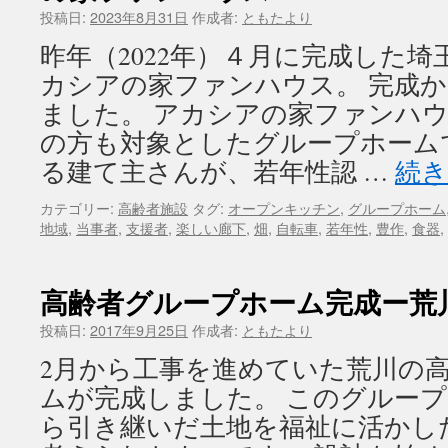
投稿日:
2023年8月31日
作成者:
ともたより
昨年（2022年）４月に完成した
カシアの家ファンハウス。 完成
ました。 アカシアの家ファンハ
の方も対象としたグループホーム
る建て主さんが、若年性認 …
続
カテゴリー:
高齢者施設
タグ:
オープンキッチン
,
グループホーム
地域
,
当事者
,
支援者
,
楽しい廊下
,
畑
,
自転車
,
若年性
,
豊作
,
食器
,
高齢者グループホーム完成ー荒
投稿日:
2017年9月25日
作成者:
ともたより
2月から工事を進めていた荒川の
ムが完成しました。 このグルー
ら引き継いだ土地を福祉に活かし