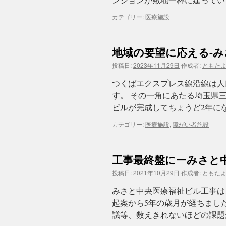
カテゴリー:
医療施設
地域の要望に応える-
投稿日:
2023年11月29日
作成者:
ともた
つくばエクスプレス線沿線は人
す。 その一角にあたる埼玉県
ビルが完成してちょうど2年に
カテゴリー:
医療施設
,
障がい者施設
工事最終盤にーみさと
投稿日:
2021年10月29日
作成者:
ともた
みさと中央医療福祉ビル工事は
起案から5年の歳月が経ちまし
議等、数えきれないほどの課題