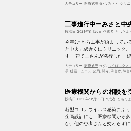
カテゴリー:
医療施設
タグ:
みさと
,
クリニ
工事進行中ーみさと中
投稿日:
2021年8月25日
作成者:
ともたよ
今年2月から工事が始まってい
と中央」駅近くにクリニック、
す。 建て主さんが発行した「建
カテゴリー:
医療施設
タグ:
つくばエクス
県
,
建設ニュース
,
薬局
,
開発
,
障害者
,
障害
医療機関からの相談を
投稿日:
2020年12月28日
作成者:
ともた
新型コロナウイルス感染にふりま
企画設計にも、医療機関から多
が、他の患者さんと交わらずに