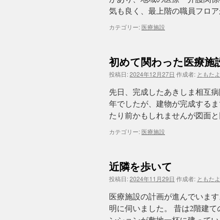
気も良く、最上階の職員フロア
カテゴリー:
医療施設
初めて関わった医療施
投稿日:
2024年12月27日
作成者:
ともた
先日、完成したあきしま相互病
年でしたが、建物が完成するま
たり前かもしれませんが図面と
カテゴリー:
医療施設
近隣を歩いて
投稿日:
2024年11月29日
作成者:
ともた
医療施設の計画が進んでいます
明に伺いました。 昔は2階建
ンションが敷地一杯に建っていま