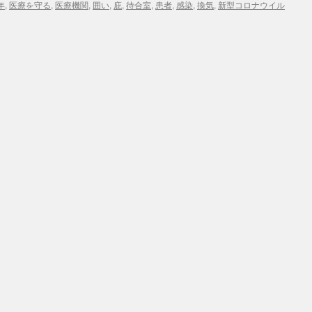
年
,
医療を守る
,
医療機関
,
囲い
,
庇
,
待合室
,
患者
,
感染
,
換気
,
新型コロナウイル