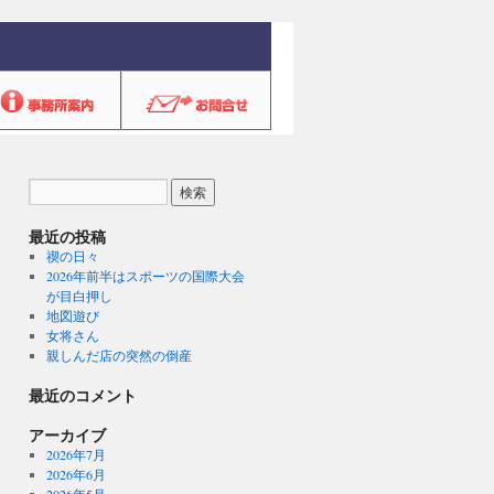
最近の投稿
禊の日々
2026年前半はスポーツの国際大会
が目白押し
地図遊び
女将さん
親しんだ店の突然の倒産
最近のコメント
アーカイブ
2026年7月
2026年6月