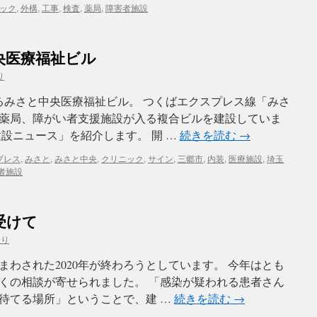
ック
,
外構
,
工事
,
検査
,
薬局
,
障害者施設
央医療福祉ビル
り
るみさと中央医療福祉ビル。 つくばエクスプレス線「みさ
薬局、障がい者支援施設が入る複合ビルを建設していま
設ニュース」を紹介します。 開 …
続きを読む
→
プレス
,
みさと
,
みさと中央
,
クリニック
,
サイン
,
三郷市
,
内装
,
医療施設
,
埼玉
者施設
受けて
より
わされた2020年が終わろうとしています。 今年はとも
くの相談が寄せられました。 「感染が疑われる患者さん
待てる場所」ということで、建 …
続きを読む
→