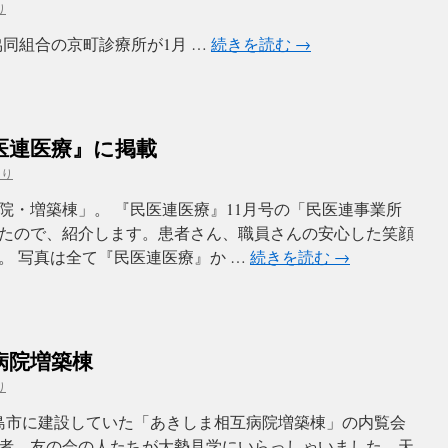
り
の京町診療所が1月 …
続きを読む
→
医連医療』に掲載
より
院・増築棟」。 『民医連医療』11月号の「民医連事業所
たので、紹介します。患者さん、職員さんの安心した笑顔
。 写真は全て『民医連医療』か …
続きを読む
→
病院増築棟
り
京都昭島市に建設していた「あきしま相互病院増築棟」の内覧会
者、友の会の人たちが大勢見学にいらっしゃいました。天