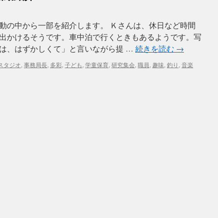
動の中から一部を紹介します。 Ｋさんは、休日など時間
出かけるそうです。車中泊で行くときもあるようです。写
は、はずかしくて」と言いながら提 …
続きを読む
→
スタジオ
,
事務局長
,
多彩
,
子ども
,
学童保育
,
研究集会
,
職員
,
趣味
,
釣り
,
音楽