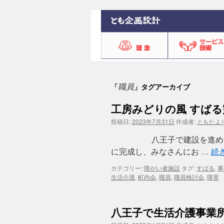
職員
「
」タグアーカイブ
工房みどりの風 すばる
投稿日:
2023年7月31日
作成者:
ともたよ
八王子で建設を進めていた
に完成し、みなさんにお …
続
カテゴリー:
障がい者施設
タグ:
すばる
,
事
生活介護
,
町内会
,
職員
,
職員検討会
,
障害
八王子で生活介護事業