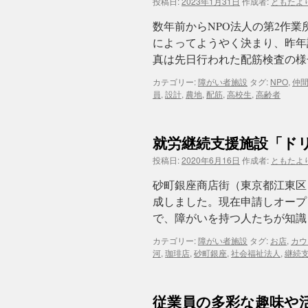
投稿日:
2023年1月31日
作成者:
ともたよ
数年前からNPO法人の第2作
によってようやく決まり、昨年
真は先日行われた配筋検査の様
カテゴリー:
障がい者施設
タグ:
NPO
,
仲
員
,
設計
,
農地
,
配筋
,
高校生
,
高齢者
就労継続支援施設「ド
投稿日:
2020年6月16日
作成者:
ともたよ
砂町銀座商店街（東京都江東区
成しました。現在申請しオープ
で、障がいを持つ人たちが知識
カテゴリー:
障がい者施設
タグ:
お店
,
カウ
河
,
珈琲店
,
砂町銀座
,
社会福祉法人
,
継続
従業員の多彩な趣味や