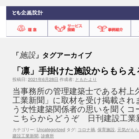
施設
「
」タグアーカイブ
「凛」手掛けた施設からもらえ
投稿日:
2021年6月28日
作成者:
ともたより
当事務所の管理建築士である村上
工業新聞」に取材を受け掲載され
う女性建築関係者の思いを聞くコ
こちらからどうぞ 日刊建設工業
カテゴリー:
Uncategorized
タグ:
コロナ禍
,
保育施設
,
元気がもら
建設工業新聞
,
診療所