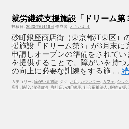
就労継続支援施設「ドリーム第
投稿日:
2020年6月16日
作成者:
ともたより
砂町銀座商店街（東京都江東区）
援施設「ドリーム第3」が3月末に
申請しオープンの準備をされてい
を提供することで、障がいを持つ
の向上に必要な訓練をする施 …
カテゴリー:
障がい者施設
タグ:
お店
,
カウンター
,
カフェ
,
シック
店街
,
施設
,
清澄白河
,
珈琲店
,
砂町銀座
,
社会福祉法人
,
継続支援
,