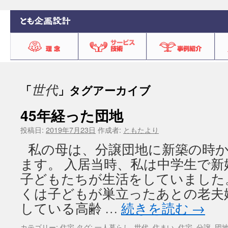
世代
「
」タグアーカイブ
45年経った団地
投稿日:
2019年7月23日
作成者:
ともたより
私の母は、分譲団地に新築の時か
ます。 入居当時、私は中学生で
子どもたちが生活をしていました
くは子どもが巣立ったあとの老夫
している高齢 …
続きを読む
→
カテゴリー:
住宅
タグ:
一人暮らし
,
世代
,
住まい
,
住宅
,
分譲
,
団