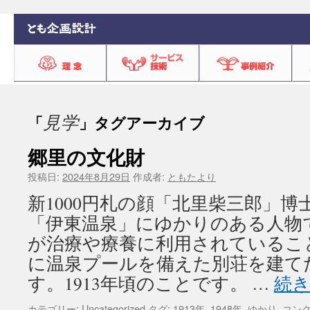
見学
「
」タグアーカイブ
郷里の文化財
投稿日:
2024年8月29日
作成者:
ともたより
新1000円札の顔「北里柴三郎」
「伊東温泉」にゆかりのある人物
が治療や療養に利用されているこ
に温泉プールを備えた別荘を建て
す。1913年頃のことです。 …
続
カテゴリー:
Uncategorized
タグ:
1913年
,
1948年
,
ゆかり
,
コン