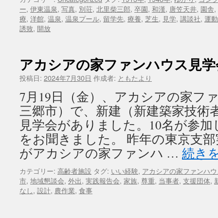
ー
,
伊東温泉
,
写真
,
別荘
,
北里柴三郎
,
卒園
,
和漢
,
唐笠天井
,
園舎
,
療
,
洋館
,
温泉
,
温泉プール
,
留学先
,
療養
,
芝生
,
見学
,
講談社
,
運動
誘致
,
開放
アカシアの家ファンハウス見学
投稿日:
2024年7月30日
作成者:
ともたより
7月19日（金）、アカシアの家フ
三郷市）で、新建（新建築家技術
見学会がありました。10名が参加
をお聞きました。 昨年の東京支
がアカシアの家ファンハ …
続き
カテゴリー:
高齢者施設
タグ:
いい経験
,
アカシアの家ファンハウ
市
,
地域懇談会
,
外出
,
実践報告会
,
家族
,
尊重
,
当事者
,
支援団体
,
なし
,
設計
,
農作業
,
食事