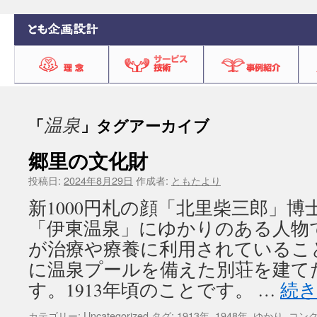
温泉
「
」タグアーカイブ
郷里の文化財
投稿日:
2024年8月29日
作成者:
ともたより
新1000円札の顔「北里柴三郎」
「伊東温泉」にゆかりのある人物
が治療や療養に利用されているこ
に温泉プールを備えた別荘を建て
す。1913年頃のことです。 …
続
カテゴリー:
Uncategorized
タグ:
1913年
,
1948年
,
ゆかり
,
コン