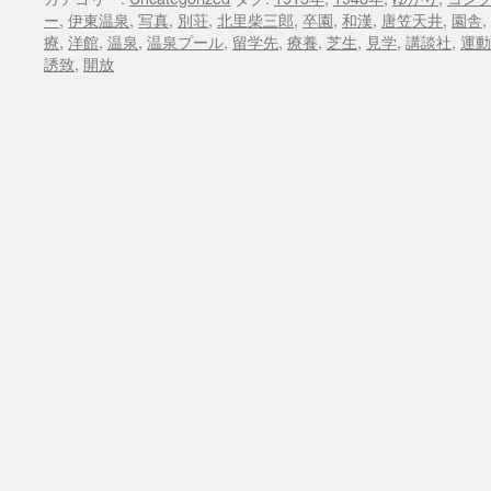
ー
,
伊東温泉
,
写真
,
別荘
,
北里柴三郎
,
卒園
,
和漢
,
唐笠天井
,
園舎
,
療
,
洋館
,
温泉
,
温泉プール
,
留学先
,
療養
,
芝生
,
見学
,
講談社
,
運動
誘致
,
開放