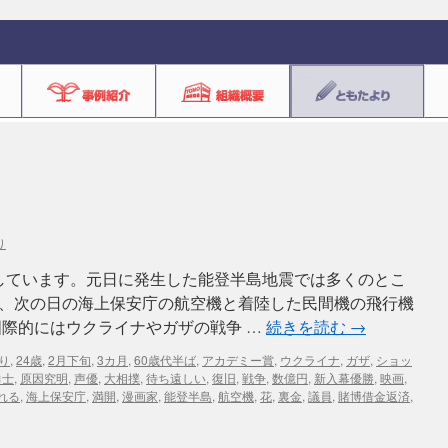
り
しています。元日に発生した能登半島地震では多くのとこ
、次の日の海上保安庁の航空機と着陸した民間機の飛行機
国際的にはウクライナやガザの戦争 …
続きを読む
→
ぶり
,
24歳
,
2月下旬
,
3カ月
,
60歳代半ば
,
アカデミー賞
,
ウクライナ
,
ガザ
,
ショッ
力士
,
原因究明
,
声優
,
大相撲
,
待ち遠しい
,
復旧
,
戦争
,
数億円
,
新入幕優勝
,
映画
,
れる
,
海上保安庁
,
満開
,
漫画家
,
能登半島
,
航空機
,
花
,
裏金
,
議員
,
賭博借金返済
,