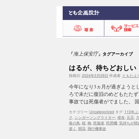
海上保安庁
「
」タグアーカイブ
はるが、待ちどおしい
投稿日:
2024年3月29日
作成者:
ともたよ
今年になり3ヵ月が過ぎようと
ろで未だに復旧のめどもたたず
事故では死傷者がでました。 
カテゴリー:
Uncategorized
タグ:
110年
ク
,
シンガーソングライター
,
侵攻
,
元旦
,
春の鳥
,
桜
,
梅
,
死傷者
,
民間機
,
気持ちが晴
逝く
,
開花
,
飛行機事故