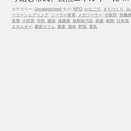
カテゴリー:
Uncategorized
タグ:
NPO
,
かなごて
,
まちづくり
,
み
ーラーシェアリング
,
ソーラー発電
,
メガソーラー
,
分散型
,
危機
発電
,
小田原
,
市民
,
建築
,
後継者
,
放射能汚染
,
新建
,
新聞
,
日本酒
,
エネルギー
,
農家カフェ
,
農業
,
酒米
,
野菜
,
電気