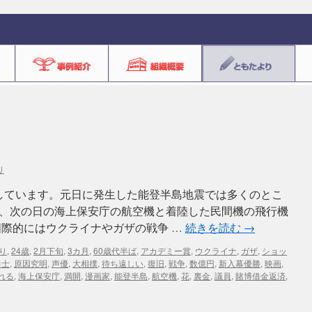
り
しています。元日に発生した能登半島地震では多くのとこ
、次の日の海上保安庁の航空機と着陸した民間機の飛行機
国際的にはウクライナやガザの戦争 …
続きを読む
→
ぶり
,
24歳
,
2月下旬
,
3カ月
,
60歳代半ば
,
アカデミー賞
,
ウクライナ
,
ガザ
,
ショッ
力士
,
原因究明
,
声優
,
大相撲
,
待ち遠しい
,
復旧
,
戦争
,
数億円
,
新入幕優勝
,
映画
,
れる
,
海上保安庁
,
満開
,
漫画家
,
能登半島
,
航空機
,
花
,
裏金
,
議員
,
賭博借金返済
,