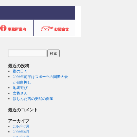
最近の投稿
禊の日々
2026年前半はスポーツの国際大会
が目白押し
地図遊び
女将さん
親しんだ店の突然の倒産
最近のコメント
アーカイブ
2026年7月
2026年6月