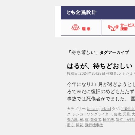
待ち遠しい
「
」タグアーカイブ
はるが、待ちどおしい
投稿日:
2024年3月29日
作成者:
ともたよ
今年になり3ヵ月が過ぎようと
ろで未だに復旧のめどもたたず
事故では死傷者がでました。 
カテゴリー:
Uncategorized
タグ:
110年
ク
,
シンガーソングライター
,
侵攻
,
元旦
,
春の鳥
,
桜
,
梅
,
死傷者
,
民間機
,
気持ちが晴
逝く
,
開花
,
飛行機事故