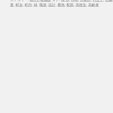
査
,
町会
,
町内
,
緑
,
職員
,
設計
,
農地
,
配筋
,
高校生
,
高齢者