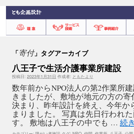
寄付
「
」タグアーカイブ
八王子で生活介護事業所建設
投稿日:
2023年1月31日
作成者:
ともたより
数年前からNPO法人の第2作業所
きましたが、敷地が地元の方の寄
決まり、昨年設計を終え、今年か
まりました。 写真は先日行われ
す。 敷地は八王子の中でも …
続
カテゴリー:
障がい者施設
タグ:
NPO
,
仲間
,
作業所
,
八王子
,
公園