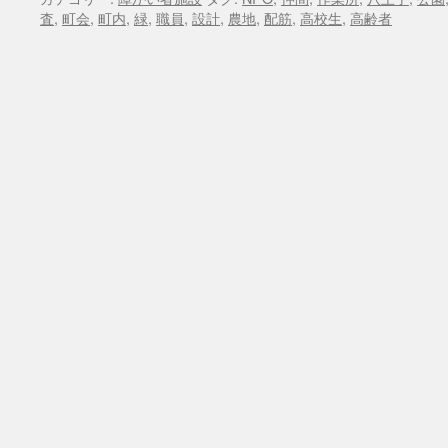
査
,
町会
,
町内
,
緑
,
職員
,
設計
,
農地
,
配筋
,
高校生
,
高齢者