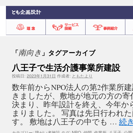
南向き
「
」タグアーカイブ
八王子で生活介護事業所建設
投稿日:
2023年1月31日
作成者:
ともたより
数年前からNPO法人の第2作業所
きましたが、敷地が地元の方の寄
決まり、昨年設計を終え、今年か
まりました。 写真は先日行われ
す。 敷地は八王子の中でも …
続
カテゴリー:
障がい者施設
タグ:
NPO
,
仲間
,
作業所
,
八王子
,
公園