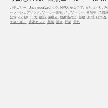
カテゴリー:
Uncategorized
タグ:
NPO
,
かなごて
,
まちづくり
,
み
ーラーシェアリング
,
ソーラー発電
,
メガソーラー
,
分散型
,
危機
発電
,
小田原
,
市民
,
建築
,
後継者
,
放射能汚染
,
新建
,
新聞
,
日本酒
,
エネルギー
,
農家カフェ
,
農業
,
酒米
,
野菜
,
電気