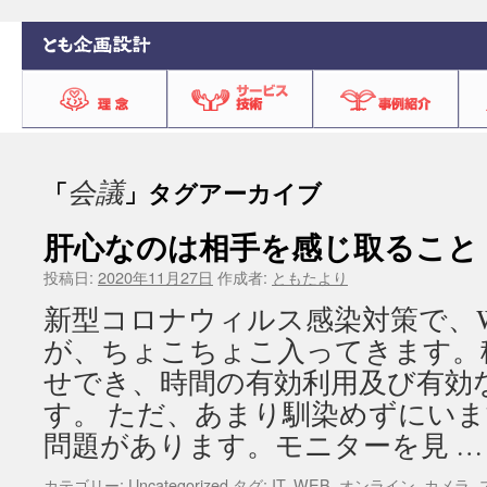
会議
「
」タグアーカイブ
肝心なのは相手を感じ取ること
投稿日:
2020年11月27日
作成者:
ともたより
新型コロナウィルス感染対策で、
が、ちょこちょこ入ってきます。
せでき、時間の有効利用及び有効
す。 ただ、あまり馴染めずにいま
問題があります。モニターを見 
カテゴリー:
Uncategorized
タグ:
IT
,
WEB
,
オンライン
,
カメラ
,