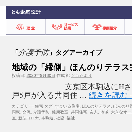
介護予防
「
」タグアーカイブ
地域の「縁側」ほんのりテラス
投稿日:
2020年9月30日
作成者:
ともたより
文京区本駒込にHさんの
戸5戸が入る共同住 …
続きを読む
カテゴリー:
住宅
タグ:
すまいる住宅
,
ほんのりテラス
,
ほんのり
両親
,
交流
,
介護予防
,
健康教室
,
共同住宅
,
友人
,
地域
,
大きなオー
区
,
新型コロナ
,
本駒込
,
社協
,
福祉