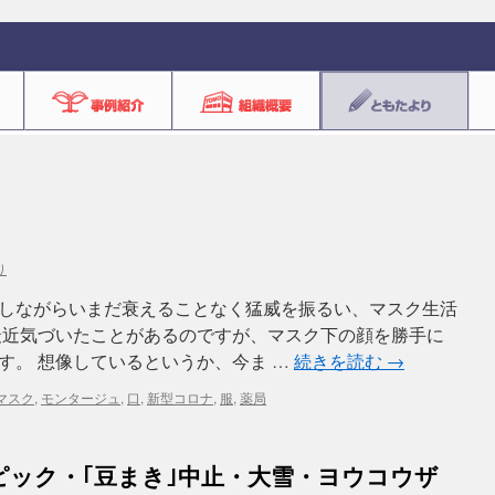
り
しながらいまだ衰えることなく猛威を振るい、マスク生活
最近気づいたことがあるのですが、マスク下の顔を勝手に
す。 想像しているというか、今ま …
続きを読む
→
マスク
,
モンタージュ
,
口
,
新型コロナ
,
服
,
薬局
ピック・｢豆まき｣中止・大雪・ヨウコウザ