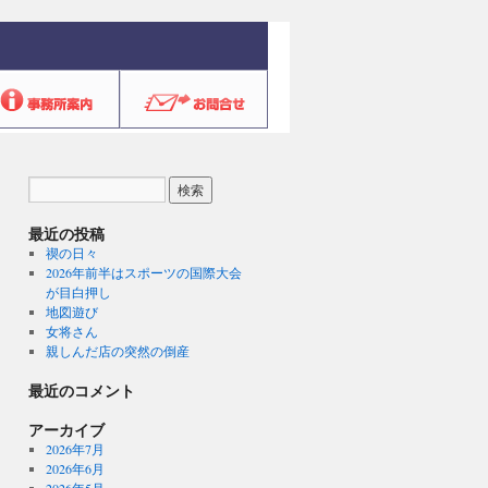
最近の投稿
禊の日々
2026年前半はスポーツの国際大会
が目白押し
地図遊び
女将さん
親しんだ店の突然の倒産
最近のコメント
アーカイブ
2026年7月
2026年6月