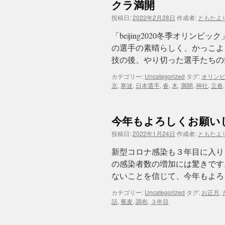
クラ満開
投稿日:
2022年2月28日
作成者:
ともたよ
「beijing2020冬季オリ
の選手の素晴らしく、かっこよ
技の後、やり切った選手たちの
カテゴリー:
Uncategorized
タグ:
オリン
京
,
寒波
,
日本選手
,
春
,
木
,
満開
,
神社
,
立春
今年もよろしくお願い
投稿日:
2022年1月24日
作成者:
ともたよ
新型コロナ感染も３年目に入り
の感染者数の増加には驚きです
ないことを信じて、今年もよろ
カテゴリー:
Uncategorized
タグ:
お正月
,
話
,
蕎麦
,
調布
,
３年目