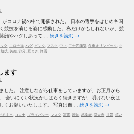
り
ンピック」がコロナ禍の中で開催された。 日本の選手をはじめ各国
く競技を演じる姿に感動した。私だけかもしれないが、競
笑顔やハグしあって …
続きを読む
→
ピック
,
コロナ禍
,
ハグ
,
ピンク
,
マスク
,
中止
,
二十四節気
,
冬季オリンピック
,
北
,
競技
,
笑顔
,
節分
,
豆まき
,
降雪
します
り
ました。 注意しながら仕事をしていますが、お正月から
。 会いにくい状況がしばらく続きますが、明けない夜は
しくお願いいたします。 写真は自 …
続きを読む
→
だるま市
,
コロナ
,
プライバシー
,
マスク
,
写真
,
増加
,
感染者
,
深大寺
,
甘酒
,
笑い